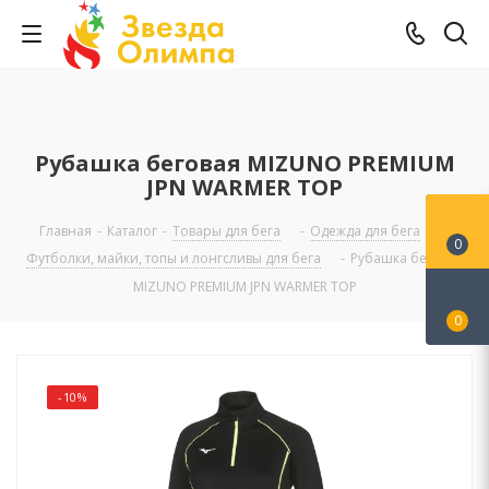
Рубашка беговая MIZUNO PREMIUM
JPN WARMER TOP
Главная
-
Каталог
-
Товары для бега
-
Одежда для бега
-
0
Футболки, майки, топы и лонгсливы для бега
-
Рубашка беговая
MIZUNO PREMIUM JPN WARMER TOP
0
-10%