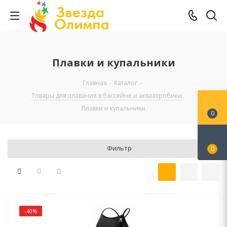
Плавки и купальники
Главная
-
Каталог
-
Товары для плавания в бассейне и аквааэробики
-
Плавки и купальники
0
Фильтр
0
-40%