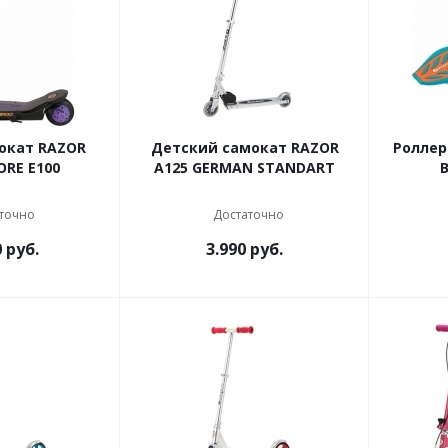
окат RAZOR
Детский самокат RAZOR
Роллер
RE E100
A125 GERMAN STANDART
точно
Достаточно
0
руб.
3.990
руб.