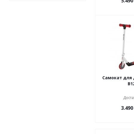
5.490
Самокат для 
B1
Доста
3.490