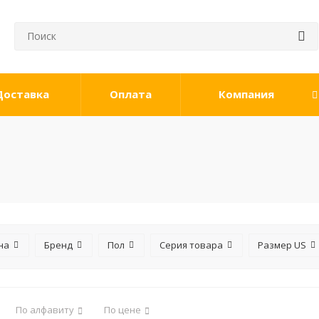
Доставка
Оплата
Компания
на
Бренд
Пол
Серия товара
Размер US
По алфавиту
По цене