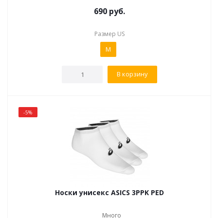
690
руб.
Размер US
M
В корзину
-5%
Носки унисекс ASICS 3PPK PED
Много