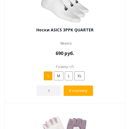
Носки ASICS 3PPK QUARTER
Много
690
руб.
Размер US
S
M
L
XL
В корзину