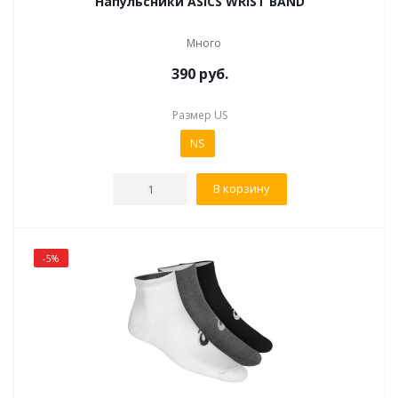
Напульсники ASICS WRIST BAND
Много
390
руб.
Размер US
NS
В корзину
-5%