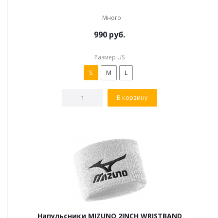
Много
990
руб.
Размер US
S
M
L
В корзину
Напульсники MIZUNO 2INCH WRISTBAND