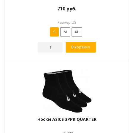
710
руб.
Размер US
S
M
XL
В корзину
Носки ASICS 3PPK QUARTER