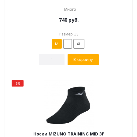
Много
740
руб.
Размер US
M
L
XL
В корзину
-5%
Носки MIZUNO TRAINING MID 3P