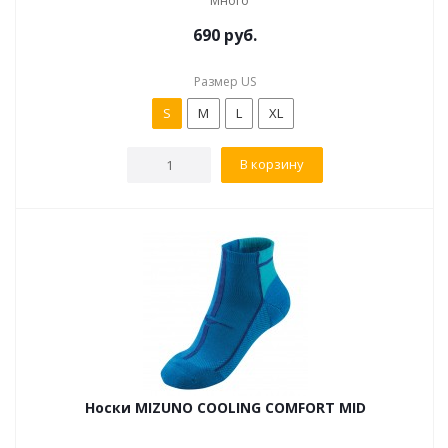
Много
690
руб.
Размер US
S
M
L
XL
В корзину
Носки MIZUNO COOLING COMFORT MID