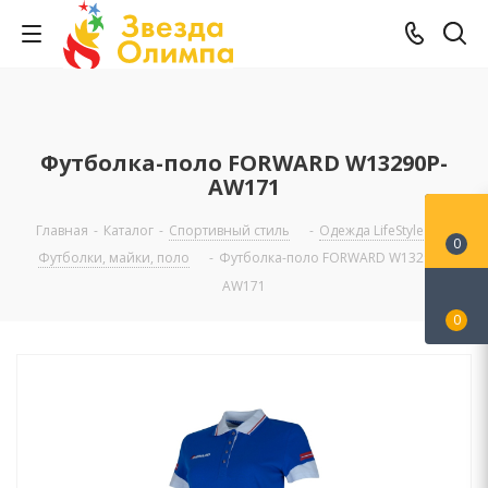
Футболка-поло FORWARD W13290P-
AW171
Главная
-
Каталог
-
Спортивный стиль
-
Одежда LifeStyle
-
0
Футболки, майки, поло
-
Футболка-поло FORWARD W13290P-
AW171
0